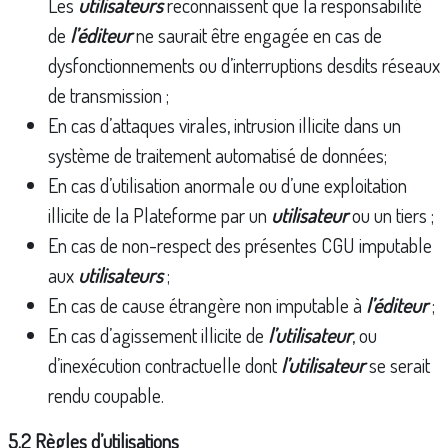
Les
utilisateurs
reconnaissent que la responsabilité
de
l’éditeur
ne saurait être engagée en cas de
dysfonctionnements ou d’interruptions desdits réseaux
de transmission ;
En cas d’attaques virales, intrusion illicite dans un
système de traitement automatisé de données;
En cas d’utilisation anormale ou d’une exploitation
illicite de la Plateforme par un
utilisateur
ou un tiers ;
En cas de non-respect des présentes CGU imputable
aux
utilisateurs
;
En cas de cause étrangère non imputable à
l’éditeur
;
En cas d’agissement illicite de
l’utilisateur
, ou
d’inexécution contractuelle dont
l’utilisateur
se serait
rendu coupable.
5.2 Règles d’utilisations