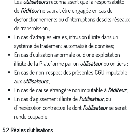
Les
utilisateurs
reconnaissent que la responsabilité
de
l’éditeur
ne saurait être engagée en cas de
dysfonctionnements ou d’interruptions desdits réseaux
de transmission ;
En cas d’attaques virales, intrusion illicite dans un
système de traitement automatisé de données;
En cas d’utilisation anormale ou d’une exploitation
illicite de la Plateforme par un
utilisateur
ou un tiers ;
En cas de non-respect des présentes CGU imputable
aux
utilisateurs
;
En cas de cause étrangère non imputable à
l’éditeur
;
En cas d’agissement illicite de
l’utilisateur
, ou
d’inexécution contractuelle dont
l’utilisateur
se serait
rendu coupable.
5.2 Règles d’utilisations