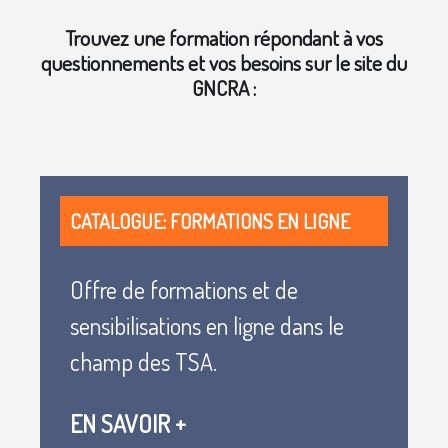
Blocs
l
Trouvez une formation répondant à vos
questionnements et vos besoins sur le site du
a
GNCRA :
v
Blocs
i
d
CATALOGUE: FORMATIONS EN LIGNE
é
Offre de formations et de
o
sensibilisations en ligne dans le
champ des TSA.
EN SAVOIR +