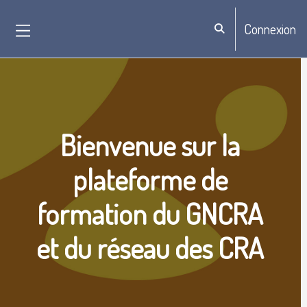
Passer au contenu principal
Connexion
Activer/désactiver la sa
Panneau latéral
Blocs
Bienvenue sur la
plateforme de
formation du GNCRA
et du réseau des CRA