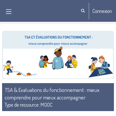
Passer au contenu principal
Connexion
Activer/désactiver la sa
Panneau latéral
TSA & Evaluations du fonctionnement : mieux
comprendre pour mieux accompagner
Type de ressource
:
MOOC