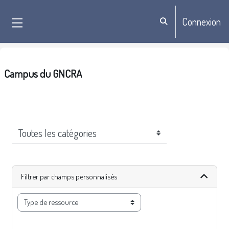
Passer au contenu principal
Connexion
Activer/désactiver la sa
Panneau latéral
Campus du GNCRA
Catégories de cours
Filtrer par champs personnalisés
type